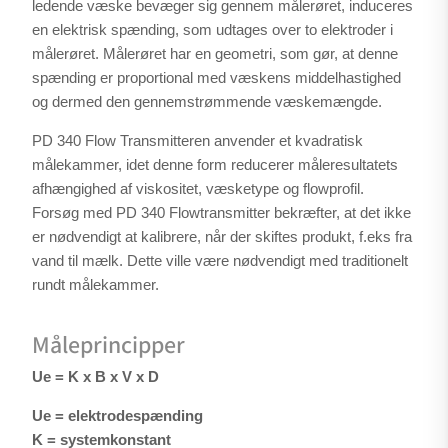
ledende væske bevæger sig gennem målerøret, induceres
en elektrisk spænding, som udtages over to elektroder i
målerøret. Målerøret har en geometri, som gør, at denne
spænding er proportional med væskens middelhastighed
og dermed den gennemstrømmende væskemængde.
PD 340 Flow Transmitteren anvender et kvadratisk
målekammer, idet denne form reducerer måleresultatets
afhængighed af viskositet, væsketype og flowprofil.
Forsøg med PD 340 Flowtransmitter bekræfter, at det ikke
er nødvendigt at kalibrere, når der skiftes produkt, f.eks fra
vand til mælk. Dette ville være nødvendigt med traditionelt
rundt målekammer.
Måleprincipper
Ue = K x B x V x D
Ue = elektrodespænding
K = systemkonstant